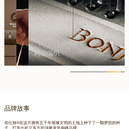
陈
列
着
手
工
床
垫
的
制
精细编织
作
工
具。
品牌故事
佰仕禄®在这片拥有五千年璀璨文明的土地上种下了一颗梦想的种
子，打造出屹立东方的顶奢床垫巅峰品牌。