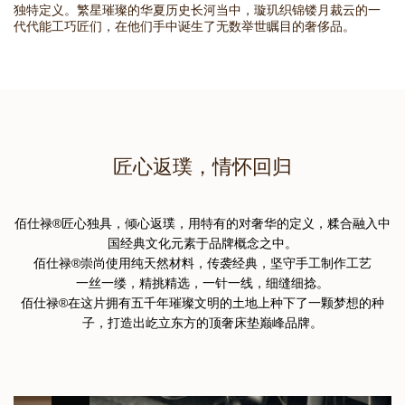
华
独特定义。繁星璀璨的华夏历史长河当中，璇玑织锦镂月裁云的一
代代能工巧匠们，在他们手中诞生了无数举世瞩目的奢侈品。
床
垫
的
博
物
馆，
展
示
匠心返璞，情怀回归
着
来
自
佰仕禄
®
匠心独具，倾心返璞，用特有的对奢华的定义，糅合融入中
全
国经典文化元素于品牌概念之中。
球
佰仕禄®崇尚使用纯天然材料，传袭经典，坚守手工制作工艺
高
一丝一缕，精挑精选，一针一线，细缝细捻。
端
佰仕禄
®
在这片拥有五千年璀璨文明的土地上种下了一颗梦想的种
的
子，打造出屹立东方的顶奢床垫巅峰品牌。
床
垫
材
料，