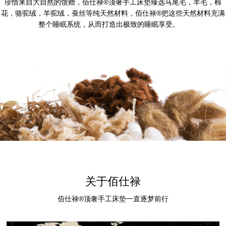
珍惜来自大自然的馈赠，佰仕禄®顶奢手工床垫臻选马尾毛，羊毛，棉
花，骆驼绒，羊驼绒，蚕丝等纯天然材料，佰仕禄®把这些天然材料充满
整个睡眠系统，从而打造出极致的睡眠享受。
关于佰仕禄
佰仕禄®顶奢手工床垫一直逐梦前行