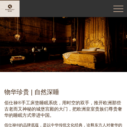
东
地
区
超
2000
平
的
手
工
床
垫
睡
眠
中
心，
物华珍贵 | 自然深睡
同
时
佰仕禄®手工床垫睡眠系统，用时空的双手，推开欧洲那些
也
古老而又神秘的城堡宫殿的大门，把欧洲皇室贵族们尊贵奢
是
华的睡眠方式带进中国。
个
奢
佰仕禄®的品牌底蕴，是以中华传统文化经典，诠释东方人对奢华的