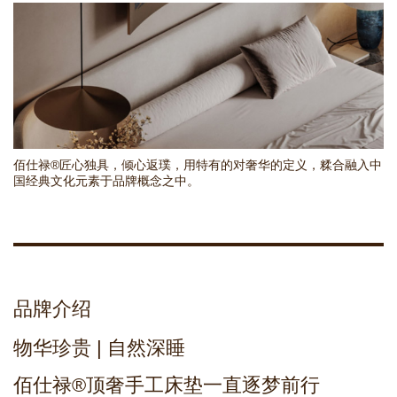
佰仕禄®匠心独具，倾心返璞，用特有的对奢华的定义，糅合融入中
国经典文化元素于品牌概念之中。
品牌介绍
物华珍贵 | 自然深睡
佰仕禄®顶奢手工床垫一直逐梦前行