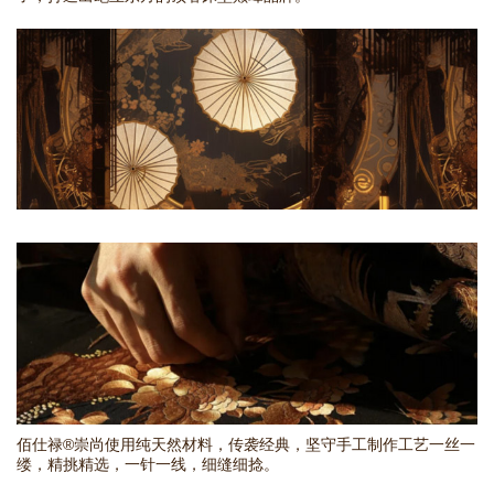
佰仕禄®崇尚使用纯天然材料，传袭经典，坚守手工制作工艺一丝一
缕，精挑精选，一针一线，细缝细捻。